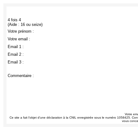
4 fois 4
(Aide : 16 ou seize)
Votre prénom :
Votre email :
Email 1 :
Email 2 :
Email 3 :
Commentaire :
Votre ema
Ce site a fait l'objet d'une déclaration à la CNIL enregistrée sous le numéro 1058425. Conf
vous conce