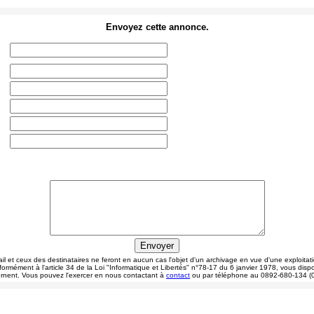
Envoyez cette annonce.
il et ceux des destinataires ne feront en aucun cas l'objet d'un archivage en vue d'une exploitati
ormément à l'article 34 de la Loi "Informatique et Libertés" n°78-17 du 6 janvier 1978, vous disp
rnent. Vous pouvez l'exercer en nous contactant à
contact
ou par téléphone au 0892-680-134 (0