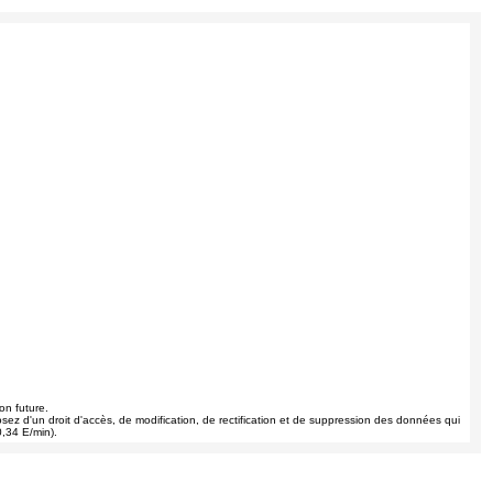
on future.
osez d'un droit d'accès, de modification, de rectification et de suppression des données qui
,34 E/min).